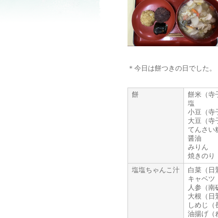
＊今日は餅つきの日でした。
餅
餅米（寺
塩
小豆（寺
大豆（寺
てんさい
醤油
みりん
焼きのり
塩塩ちゃんこ汁
白菜（日
キャベツ
人参（南
大根（日
しめじ（
油揚げ（