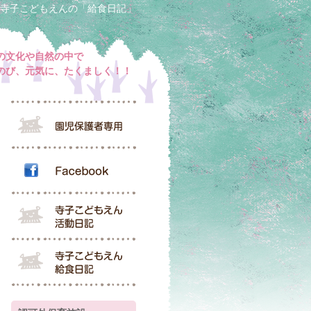
寺子こどもえんの「給食日記」
の文化や自然の中で
のび、元気に、たくましく！！