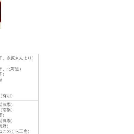
子、永原さんより）
子、北海道）
子）
糖
（有明）
鷲農場）
（南砺）
砺）
鷲農場）
長野）
ねこのくら工房）