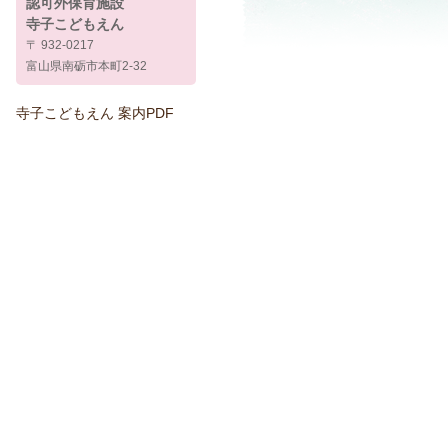
認可外保育施設
寺子こどもえん
〒 932-0217
富山県南砺市本町2-32
寺子こどもえん 案内PDF