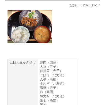
登録日：2023/11/17
五目大豆かき揚げ
鶏肉（国産）
大豆（寺子）
鞍掛豆（寺子）
ごぼう（北海道）
人参（南砺）
玉ねぎ（北海道）
塩麹（寺子）
卵（高岡）
薄力粉（北海道）
生姜（高知）
米油