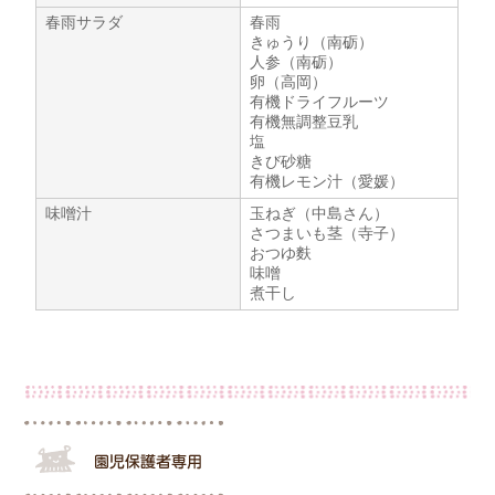
春雨サラダ
春雨
きゅうり（南砺）
人参（南砺）
卵（高岡）
有機ドライフルーツ
有機無調整豆乳
塩
きび砂糖
有機レモン汁（愛媛）
味噌汁
玉ねぎ（中島さん）
さつまいも茎（寺子）
おつゆ麩
味噌
煮干し