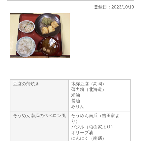
登録日：2023/10/19
豆腐の蒲焼き
木綿豆腐（高岡）
薄力粉（北海道）
米油
醤油
みりん
そうめん南瓜のペペロン風
そうめん南瓜（吉田家よ
り）
バジル（柏樹家より）
オリーブ油
にんにく（南砺）