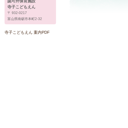
認可外保育施設
寺子こどもえん
〒 932-0217
富山県南砺市本町2-32
寺子こどもえん 案内PDF