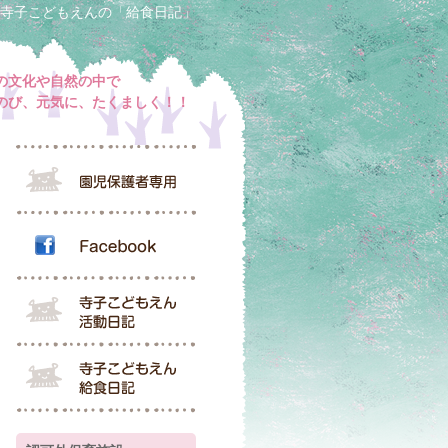
寺子こどもえんの「給食日記」
の文化や自然の中で
のび、元気に、たくましく！！