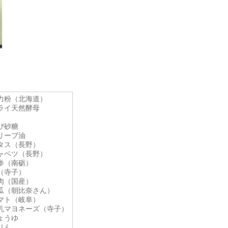
力粉（北海道）
ライ天然酵母
び砂糖
リーブ油
タス（長野）
ャベツ（長野）
参（南砺）
（寺子）
肉（国産）
瓜（朝比奈さん）
マト（岐阜）
乳マヨネーズ（寺子）
ょうゆ
りん