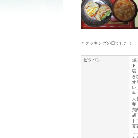
＊クッキングの日でした！
ピタパン
強
ド
塩
き
オ
レ
キ
人
卵
鶏
胡
ト
豆
し
み