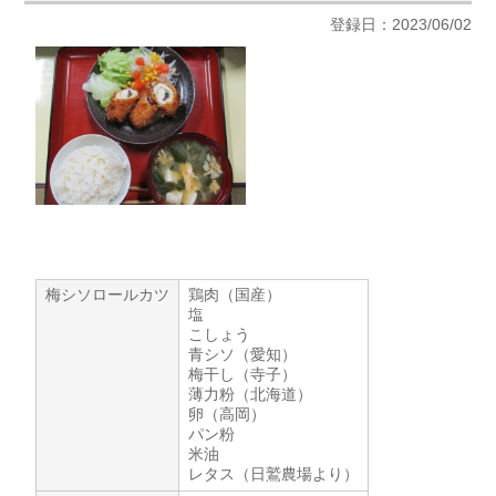
登録日：2023/06/02
梅シソロールカツ
鶏肉（国産）
塩
こしょう
青シソ（愛知）
梅干し（寺子）
薄力粉（北海道）
卵（高岡）
パン粉
米油
レタス（日鷲農場より）