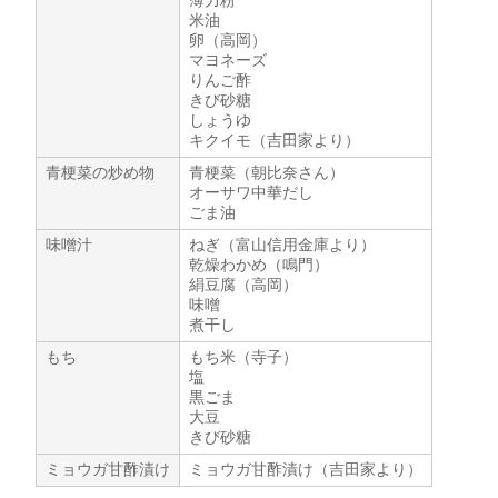
薄力粉
米油
卵（高岡）
マヨネーズ
りんご酢
きび砂糖
しょうゆ
キクイモ（吉田家より）
青梗菜の炒め物
青梗菜（朝比奈さん）
オーサワ中華だし
ごま油
味噌汁
ねぎ（富山信用金庫より）
乾燥わかめ（鳴門）
絹豆腐（高岡）
味噌
煮干し
もち
もち米（寺子）
塩
黒ごま
大豆
きび砂糖
ミョウガ甘酢漬け
ミョウガ甘酢漬け（吉田家より）