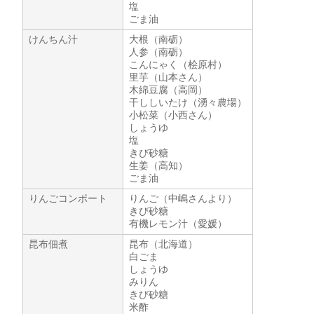
塩
ごま油
けんちん汁
大根（南砺）
人参（南砺）
こんにゃく（桧原村）
里芋（山本さん）
木綿豆腐（高岡）
干ししいたけ（湧々農場）
小松菜（小西さん）
しょうゆ
塩
きび砂糖
生姜（高知）
ごま油
りんごコンポート
りんご（中嶋さんより）
きび砂糖
有機レモン汁（愛媛）
昆布佃煮
昆布（北海道）
白ごま
しょうゆ
みりん
きび砂糖
米酢