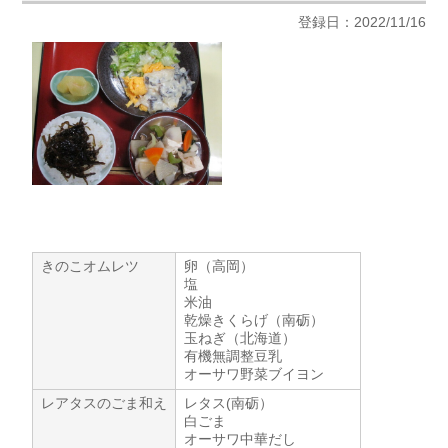
登録日：2022/11/16
きのこオムレツ
卵（高岡）
塩
米油
乾燥きくらげ（南砺）
玉ねぎ（北海道）
有機無調整豆乳
オーサワ野菜ブイヨン
レアタスのごま和え
レタス(南砺）
白ごま
オーサワ中華だし