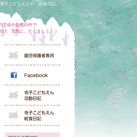
寺子こどもえんの「給食日記」
の文化や自然の中で
のび、元気に、たくましく！！