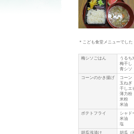
＊こども食堂メニューでした
梅シソごはん
うるち
梅干し
青シソ
コーンのかき揚げ
コーン
玉ねぎ
干しエ
薄力粉
米粉
米油
ポテトフライ
シャド
米油
塩
胡瓜浅漬け
胡瓜（