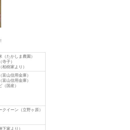
！
米（たかしま農園）
（寺子）
（柏樹家より）
（富山信用金庫）
（富山信用金庫）
ビ（国産）
ークイーン（立野ヶ原）
神下家より）