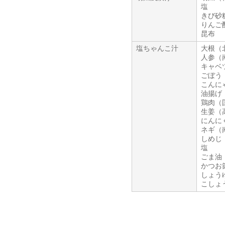
塩
きび砂
りんご
昆布
塩ちゃんこ汁
大根（
人参（
キャベ
ごぼう
こんに
油揚げ
鶏肉（
生姜（
にんに
ネギ（
しめじ
塩
ごま油
かつお
しょう
こしょ