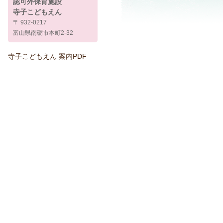
認可外保育施設
寺子こどもえん
〒 932-0217
富山県南砺市本町2-32
寺子こどもえん 案内PDF