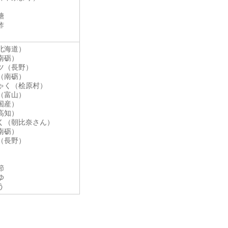
糖
酢
北海道）
南砺）
ツ（長野）
（南砺）
ゃく（桧原村）
（富山）
国産）
高知）
く（朝比奈さん）
南砺）
（長野）
節
ゆ
う