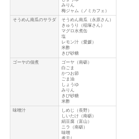
みりん
梅ジャム（ノミカフェ）
そうめん南瓜のサラダ
そうめん南瓜（永原さん）
きゅうり（稲塚さん）
マグロ水煮缶
塩
レモン汁（愛媛）
米酢
きび砂糖
ゴーヤの佃煮
ゴーヤ（南砺）
白ごま
かつお節
ごま油
しょうゆ
みりん
きび砂糖
米酢
味噌汁
しめじ（長野）
しいたけ（南砺）
絹豆腐（富山）
ニラ（南砺）
味噌
煮干し