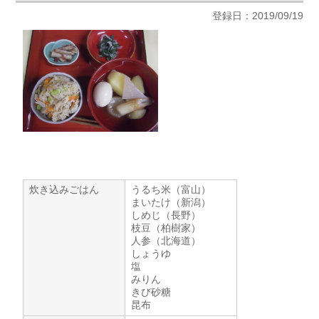
登録日：2019/09/19
炊き込みごはん
うるち米（富山）
まいたけ（新潟）
しめじ（長野）
枝豆（柏樹家）
人参（北海道）
しょうゆ
塩
みりん
きび砂糖
昆布