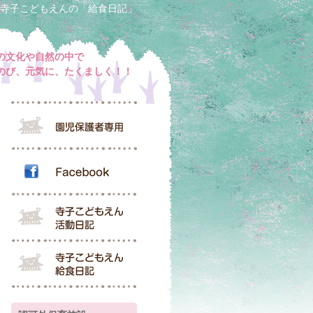
寺子こどもえんの「給食日記」
の文化や自然の中で
のび、元気に、たくましく！！