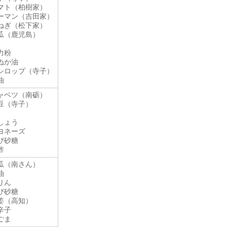
マト（柏樹家）
ーマン（吉田家）
ねぎ（松下家）
瓜（鹿児島）
力粉
ぬか油
シロップ（寺子）
油
ャベツ（南砺）
豆（寺子）
しょう
ヨネーズ
び砂糖
酢
瓜（南さん）
油
りん
び砂糖
姜（高知）
辛子
ごま