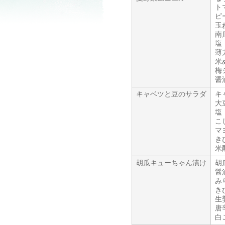
ト
ピ
玉
南
塩
薄
米
梅
醤
キャベツと豆のサラダ
キ
大
塩
こ
マ
き
米
胡瓜キューちゃん漬け
胡
醤
み
き
生
唐
白