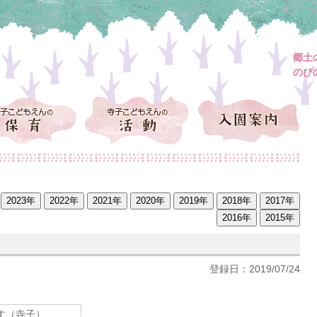
郷土
のび
登録日：2019/07/24
す（寺子）