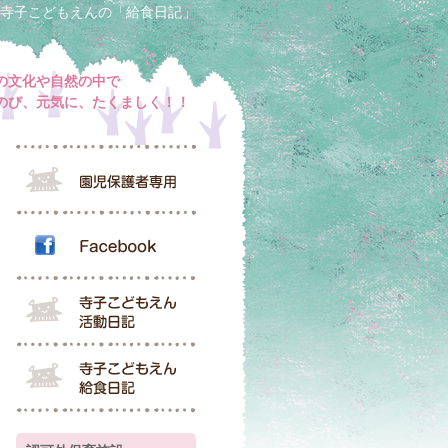
寺子こどもえんの「給食日記」
の文化や自然の中で
のび、元気に、たくましく！！