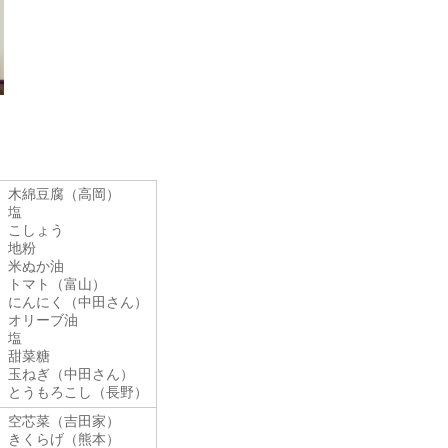
木綿豆腐（高岡）
塩
こしょう
地粉
米ぬか油
トマト（富山）
にんにく（中田さん）
オリーブ油
塩
甜菜糖
玉ねぎ（中田さん）
とうもろこし（長野）
空芯菜（吉田家）
きくらげ（熊本）