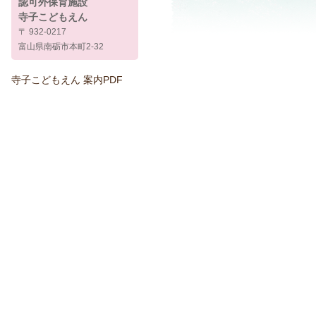
認可外保育施設
寺子こどもえん
〒 932-0217
富山県南砺市本町2-32
寺子こどもえん 案内PDF