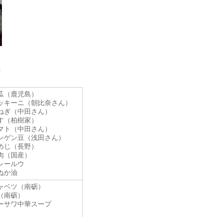
。
瓜（鹿児島）
ッキーニ（朝比奈さん）
ねぎ（中田さん）
す（柏樹家）
マト（中田さん）
ンゲン豆（浅田さん）
めじ（長野）
肉（国産）
レールウ
ぬか油
ャベツ（南砺）
（南砺）
ーサワ中華スープ