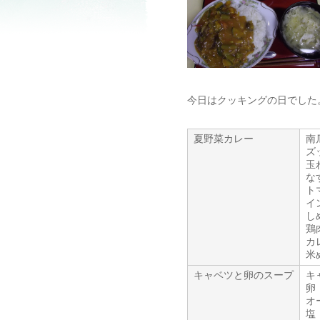
今日はクッキングの日でした
夏野菜カレー
南
ズ
玉
な
ト
イ
し
鶏
カ
米
キャベツと卵のスープ
キ
卵
オ
塩