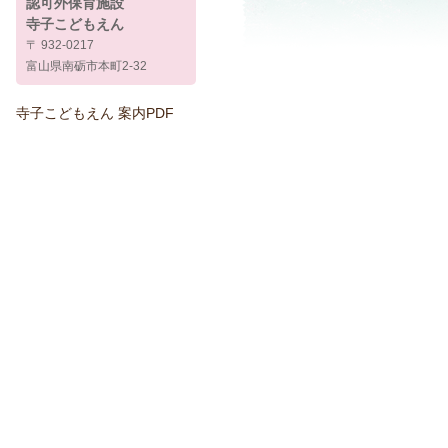
認可外保育施設
寺子こどもえん
〒 932-0217
富山県南砺市本町2-32
寺子こどもえん 案内PDF