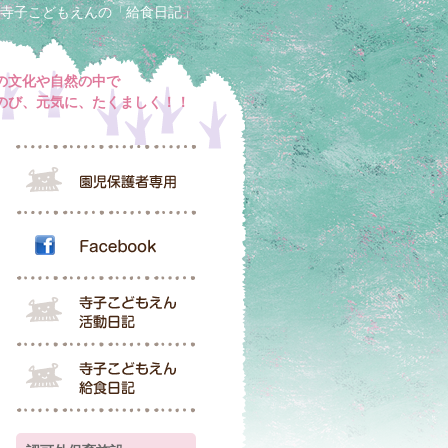
寺子こどもえんの「給食日記」
の文化や自然の中で
のび、元気に、たくましく！！