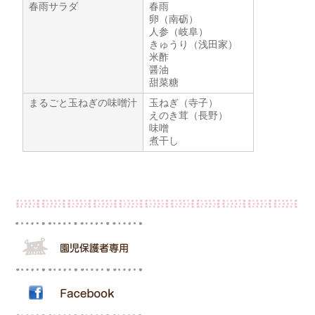
春雨サラダ
春雨
卵（南砺）
人参（岐阜）
きゅうり（浅田家）
米酢
醤油
甜菜糖
まるごと玉ねぎの味噌汁
玉ねぎ（寺子）
えのき茸（長野）
味噌
煮干し