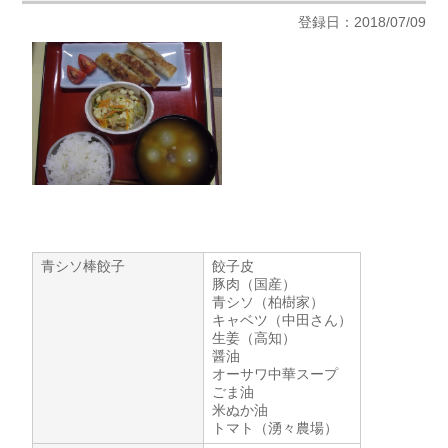
登録日：2018/07/09
青シソ棒餃子
餃子皮
豚肉（国産）
青シソ（柏樹家）
キャベツ（中田さん）
生姜（高知）
醤油
オーサワ中華スープ
ごま油
米ぬか油
トマト（湧々農場）