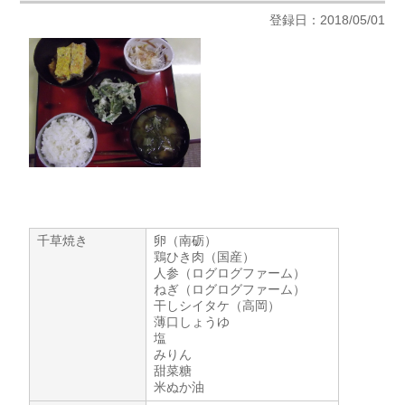
登録日：2018/05/01
千草焼き
卵（南砺）
鶏ひき肉（国産）
人参（ログログファーム）
ねぎ（ログログファーム）
干しシイタケ（高岡）
薄口しょうゆ
塩
みりん
甜菜糖
米ぬか油