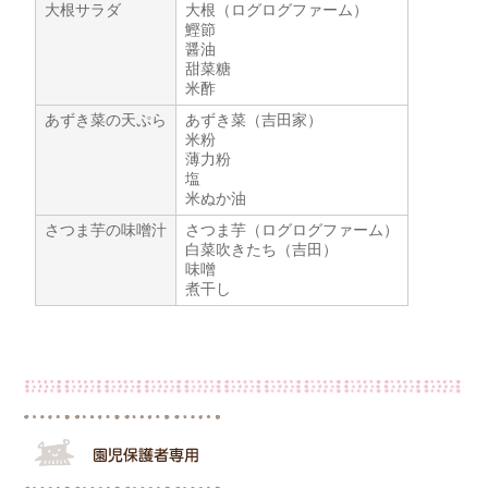
大根サラダ
大根（ログログファーム）
鰹節
醤油
甜菜糖
米酢
あずき菜の天ぷら
あずき菜（吉田家）
米粉
薄力粉
塩
米ぬか油
さつま芋の味噌汁
さつま芋（ログログファーム）
白菜吹きたち（吉田）
味噌
煮干し