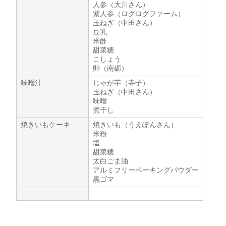
人参（大川さん）
紫人参（ログログファーム）
玉ねぎ（中田さん）
豆乳
米酢
甜菜糖
こしょう
卵（南砺）
味噌汁
じゃが芋（寺子）
玉ねぎ（中田さん）
味噌
煮干し
焼きいもケーキ
焼きいも（うえぽんさん）
米粉
塩
甜菜糖
太白ごま油
アルミフリーベーキングパウダー
黒ゴマ