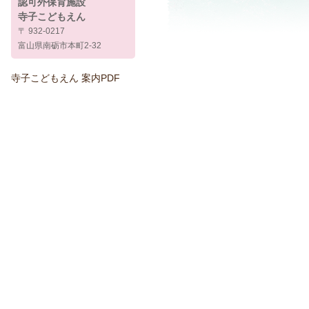
認可外保育施設
寺子こどもえん
〒 932-0217
富山県南砺市本町2-32
寺子こどもえん 案内PDF