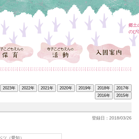
郷土
のび
登録日：2018/03/26
ベツ（愛知）