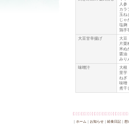
人参
カラ
玉ね
じゃ
塩麹
鶏手
大豆甘辛揚げ
大豆
片栗
米ぬ
醤油
みり
味噌汁
大根
里芋
ねぎ
味噌
煮干
｜
ホーム
｜
お知らせ
｜
給食日記
｜
想