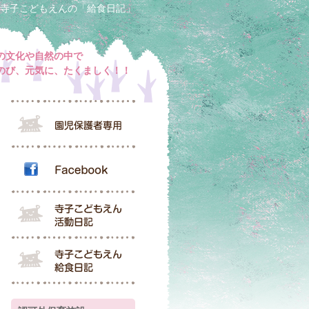
寺子こどもえんの「給食日記」
の文化や自然の中で
のび、元気に、たくましく！！