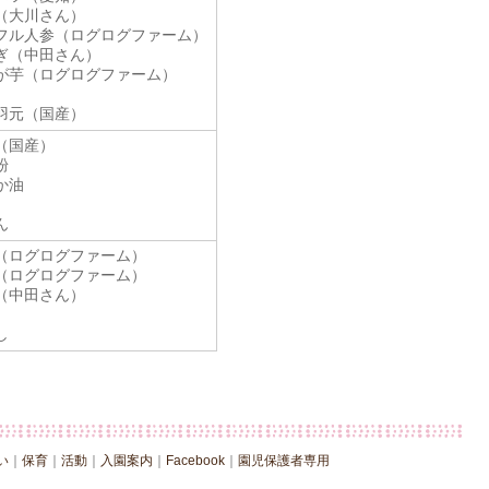
（大川さん）
フル人参（ログログファーム）
ぎ（中田さん）
が芋（ログログファーム）
羽元（国産）
（国産）
粉
か油
ん
（ログログファーム）
（ログログファーム）
（中田さん）
し
い
｜
保育
｜
活動
｜
入園案内
｜
Facebook
｜
園児保護者専用