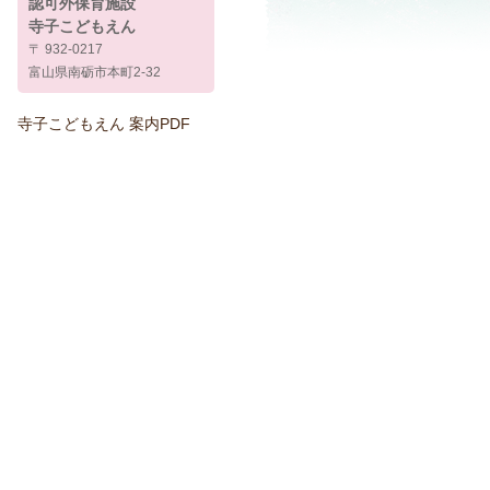
認可外保育施設
寺子こどもえん
〒 932-0217
富山県南砺市本町2-32
寺子こどもえん 案内PDF