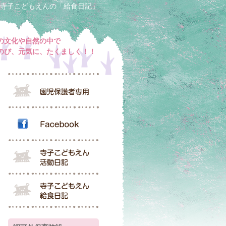
寺子こどもえんの「給食日記」
の文化や自然の中で
のび、元気に、たくましく！！