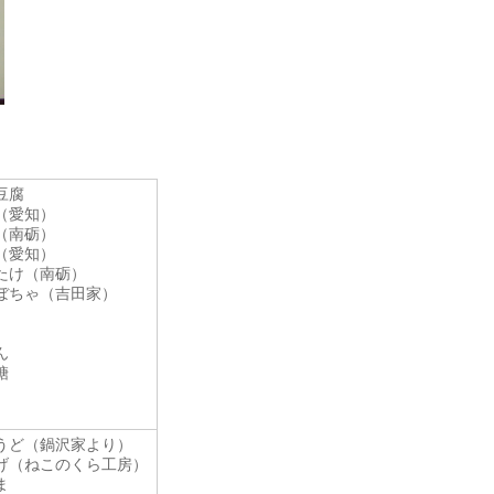
豆腐
（愛知）
（南砺）
（愛知）
たけ（南砺）
ぼちゃ（吉田家）
ん
糖
うど（鍋沢家より）
げ（ねこのくら工房）
ま