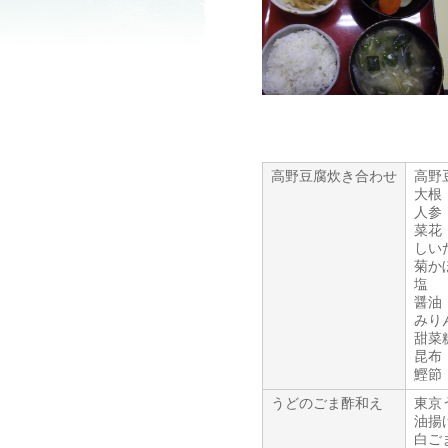
高野豆腐炊き合わせ
高野
大根
人参
菜花
しい
菊か
塩
醤油
みり
甜菜
昆布
鰹節
うどのごま酢和え
東京
油揚
白ご