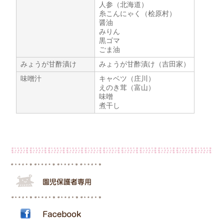
人参（北海道）
糸こんにゃく（桧原村）
醤油
みりん
黒ゴマ
ごま油
みょうが甘酢漬け
みょうが甘酢漬け（吉田家）
味噌汁
キャベツ（庄川）
えのき茸（富山）
味噌
煮干し