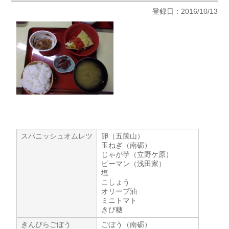
登録日：2016/10/13
スパニッシュオムレツ
卵（五箇山）
玉ねぎ（南砺）
じゃが芋（立野ケ原）
ピーマン（浅田家）
塩
こしょう
オリーブ油
ミニトマト
きび糖
きんぴらごぼう
ごぼう（南砺）