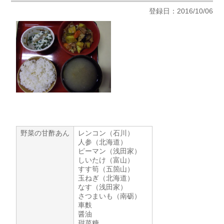
登録日：2016/10/06
野菜の甘酢あん
レンコン（石川）
人参（北海道）
ピーマン（浅田家）
しいたけ（富山）
すす筍（五箇山）
玉ねぎ（北海道）
なす（浅田家）
さつまいも（南砺）
車麩
醤油
甜菜糖