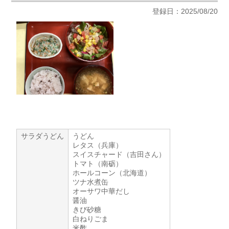
登録日：2025/08/20
サラダうどん
うどん
レタス（兵庫）
スイスチャード（吉田さん）
トマト（南砺）
ホールコーン（北海道）
ツナ水煮缶
オーサワ中華だし
醤油
きび砂糖
白ねりごま
米酢