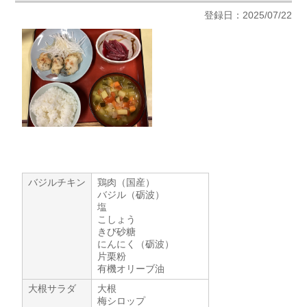
登録日：2025/07/22
バジルチキン
鶏肉（国産）
バジル（砺波）
塩
こしょう
きび砂糖
にんにく（砺波）
片栗粉
有機オリーブ油
大根サラダ
大根
梅シロップ