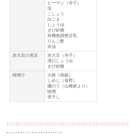
ピーマン（寺子）
塩
こしょう
白ごま
しょうゆ
きび砂糖
有機無調整豆乳
りんご酢
米油
赤大豆の煮豆
赤大豆（寺子）
薄口しょうゆ
きび砂糖
味噌汁
大根（南砺）
しめじ（長野）
磯のリ（山﨑家より）
味噌
煮干し