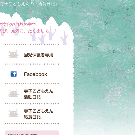
寺子こどもえんの「給食日記」
の文化や自然の中で
のび、元気に、たくましく！！