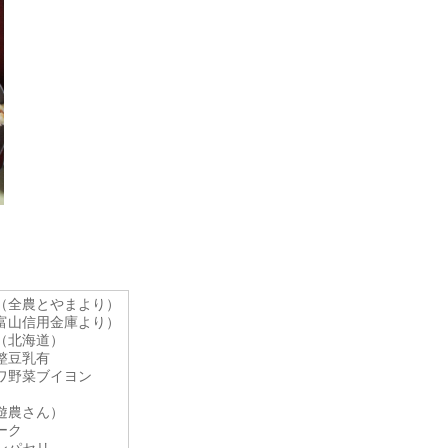
（全農とやまより）
富山信用金庫より）
（北海道）
整豆乳有
ワ野菜ブイヨン
遊農さん）
ーク