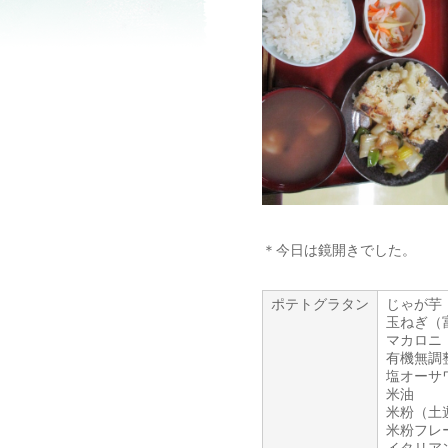
＊今日は鏡開きでした。
ポテトグラタン
じゃが芋
玉ねぎ（
マカロニ
有機無調
塩オーサ
米油
米粉（土
米粉フレ