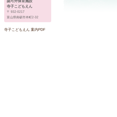
認可外保育施設
寺子こどもえん
〒 932-0217
富山県南砺市本町2-32
寺子こどもえん 案内PDF