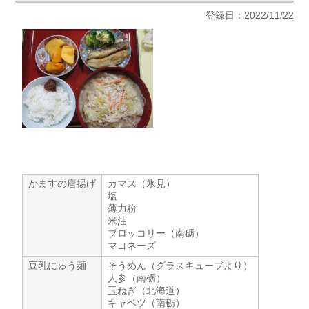
登録日：2022/11/22
かますの唐揚げ
カマス（氷見）
塩
薄力粉
米油
ブロッコリー（南砺）
マヨネーズ
豆乳にゅう麺
そうめん（グラスキューブより）
人参（南砺）
玉ねぎ（北海道）
キャベツ（南砺）