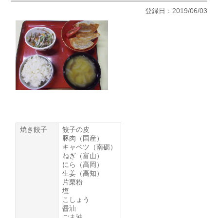
登録日：2019/06/03
焼き餃子
餃子の皮
豚肉（国産）
キャベツ（南砺）
ねぎ（富山）
にら（高岡）
生姜（高知）
片栗粉
塩
こしょう
醤油
ごま油