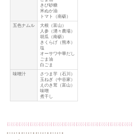
きび砂糖
米ぬか油
トマト（南砺）
五色ナムル
大根（富山）
人参（湧々農場）
胡瓜（南砺）
きくらげ（熊本）
塩
オーサワ中華だし
ごま油
白ごま
味噌汁
さつま芋（石川）
玉ねぎ（中谷家）
えのき茸（富山）
味噌
煮干し